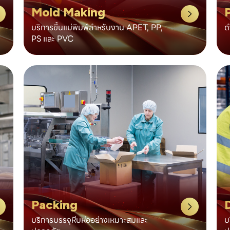
Mold Making
บริการขึ้นแม่พิมพ์สำหรับงาน APET, PP,
ด
PS และ PVC
Packing
D
บริการบรรจุหีบห่ออย่างเหมาะสมและ
บ