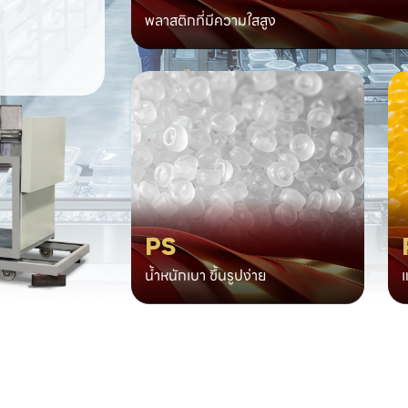
พลาสติกที่มีความใสสูง
PS
น้ำหนักเบา ขึ้นรูปง่าย
แ