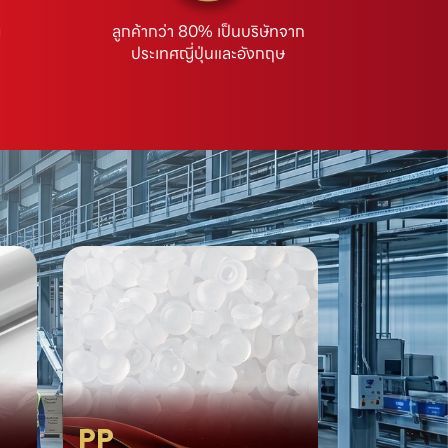
ย
ลูกค้ากว่า 80% เป็นบริษัทจาก
ประเทศญี่ปุ่นและอังกฤษ
PP